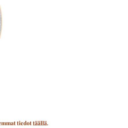
kemmat tiedot
täällä
.