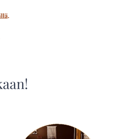
llä
.
.
kaan!