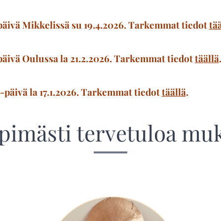
päivä Mikkelissä su 19.4.2026. Tarkemmat tiedot
tää
päivä Oulussa la 21.2.2026. Tarkemmat tiedot
täällä
päivä la 17.1.2026. Tarkemmat tiedot
täällä
.
imästi tervetuloa mu