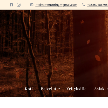
meimimentoring@gmail.com
+35850486795
Koti
Palvelut
Yrityksille
Asiaka