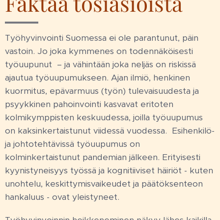
Faktaa tosiasioista
Työhyvinvointi Suomessa ei ole parantunut, päin
vastoin. Jo joka kymmenes on todennäköisesti
työuupunut – ja vähintään joka neljäs on riskissä
ajautua työuupumukseen. Ajan ilmiö, henkinen
kuormitus, epävarmuus (työn) tulevaisuudesta ja
psyykkinen pahoinvointi kasvavat eritoten
kolmikymppisten keskuudessa, joilla työuupumus
on kaksinkertaistunut viidessä vuodessa. Esihenkilö-
ja johtotehtävissä työuupumus on
kolminkertaistunut pandemian jälkeen. Erityisesti
kyynistyneisyys työssä ja kognitiiviset häiriöt - kuten
unohtelu, keskittymisvaikeudet ja päätöksenteon
hankaluus - ovat yleistyneet.