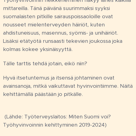
Työhyvinvoinnin heikkeneminen näkyy lähes kaikilla
mittareilla. Tänä päivänä suurimmaksi syyksi
suomalaisten pitkille sairauspoissaoloille ovat
nousseet mielenterveyden häiriöt, kuten
ahdistuneisuus, masennus, syömis- ja unihäiriöt.
Lisäksi etätyötä runsaasti tekevien joukossa joka
kolmas kokee yksinäisyyttä.
Tälle tarttis tehdä jotain, eikö niin?
Hyvä itsetuntemus ja itsensä johtaminen ovat
avainsanoja, mitkä vaikuttavat hyvinvointiimme. Näitä
kehittämällä päästään jo pitkälle.
(Lähde: Työterveyslaitos: Miten Suomi voi?
Työhyvinvoinnin kehittyminen 2019-2024)