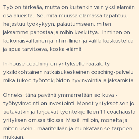
Työ on tärkeää, mutta on kuitenkin vain yksi elämän
osa-alueista. Se, mitä muussa elämässä tapahtuu,
heijastuu työkykyyn, palautumiseen, miten
jaksamme panostaa ja mihin keskittyä. Ihminen on
kokonaisvaltainen ja inhimillinen ja välillä keskustelua
ja apua tarvitseva, koska elämä.
In-house coaching on yritykselle räätälöity
yksilökohtainen ratkaisukeskeinen coaching-palvelu,
mikä tukee työntekijöiden hyvinvointia ja jaksamista.
Onneksi tänä päivänä ymmärretään iso kuva -
työhyvinvointi
on
investointi. Monet yritykset sen jo
tietävätkin ja tarjoavat työntekijöilleen 1:1 coachausta
yrityksen omissa tiloissa. Missä, milloin, monelta ja
miten usein - määritellään ja muokataan se tarpeen
mukaan.