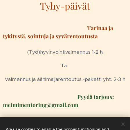
Tyhy-päivät
Tarinaa ja
tykitystä, sointuja ja syvärentoutusta
(Työ)hyvinvointivalmennus 1-2 h
Tai
Valmennus ja äänimaljarentoutus -paketti yht. 2-3 h
Pyydä tarjous:
meimimentoring@gmail.com
Yhteystiedot
We use cookies to enable the proper functioning and