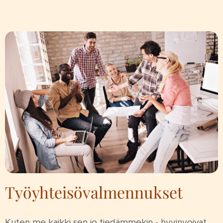
Työyhteisövalmennukset
Kuten me kaikki sen jo tiedämmekin - hyvinvoivat