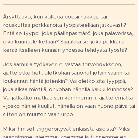
Ärsyttääkö, kun kollega popsii nakkeja tai
rouskuttaa porkkanoita työpisteellään jatkuvasti?
Entä se tyyppi, joka päällepäsmäröi joka palaverissa,
eikä kuuntele ketään? Saatikka se, joka pokkana
kerää itselleen kunnian yhdessä tehdystä työstä?
Jos aamulla työkaveri ei vastaa tervehdykseen,
ajatteletko heti, oletkohan sanonut jotain väärin tai
loukannut häntä jotenkin? Vai oletko sitä tyyppiä,
joka alkaa miettiä, onkohan hänellä kaikki kunnossa?
Vai jatkatko matkaa sen kummemmin ajattelematta
- josko hän ei kuullut, hänellä on vaan huono päivä tai
sitten on muuten vaan urpo.
Miksi ihmiset triggeröityvät erilaisista asioista? Miksi
reagoimme, näemme, koemme ja tunnemme eri