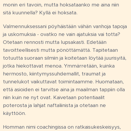
monin eri tavoin, mutta hoksataanko me aina niin
sitä kuunnella? Kyllä ei hoksata.
Valmennuksessani pöyhäistään vähän vanhoja tapoja
ja uskomuksia - ovatko ne vain ajatuksia vai totta?
Otetaan rennosti mutta lupsakasti. Edetään
tavoitteellisesti mutta pönöttämättä. Tapitetaan
totuutta suoraan silmiin ja koitetaan löytää juurisyitä,
jotka hiekottavat menoa. Ymmärretään, kuinka
hermosto, kiintymyssuhdemallit, traumat ja
tunnelukot vaikuttavat toimintaamme. Huomataan,
että asioiden ei tarvitse aina ja maailman tappiin olla
niin kuin ne nyt ovat. Kaivetaan potentiaalit
poterosta ja lahjat naftaliinista ja otetaan ne
käyttöön.
Homman nimi coachingissa on ratkaisukeskeisyys,